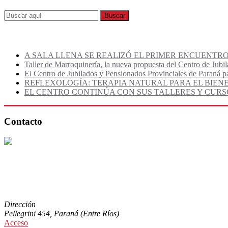
Publicaciones Recientes
A SALA LLENA SE REALIZÓ EL PRIMER ENCUENTR
Taller de Marroquinería, la nueva propuesta del Centro de Jubi
El Centro de Jubilados y Pensionados Provinciales de Paraná p
REFLEXOLOGÍA: TERAPIA NATURAL PARA EL BIEN
EL CENTRO CONTINÚA CON SUS TALLERES Y CURSO
Contacto
Teléfono:
0343-4227572 | 4230727
Email:
jubparana@gmail.com
Horarios de Atención:
- Lunes a Viernes de 9:00-12:00
- Sábados y Domingos:
CERRADO
Dirección
Pellegrini 454, Paraná (Entre Ríos)
Acceso