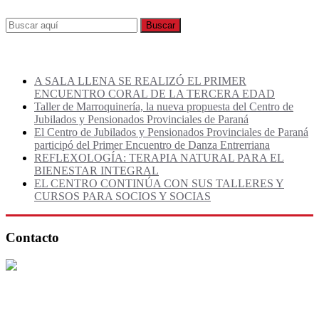
Publicaciones Recientes
A SALA LLENA SE REALIZÓ EL PRIMER
ENCUENTRO CORAL DE LA TERCERA EDAD
Taller de Marroquinería, la nueva propuesta del Centro de
Jubilados y Pensionados Provinciales de Paraná
El Centro de Jubilados y Pensionados Provinciales de Paraná
participó del Primer Encuentro de Danza Entrerriana
REFLEXOLOGÍA: TERAPIA NATURAL PARA EL
BIENESTAR INTEGRAL
EL CENTRO CONTINÚA CON SUS TALLERES Y
CURSOS PARA SOCIOS Y SOCIAS
Contacto
Teléfono:
0343-4227572 | 4230727
Email:
jubparana@gmail.com
Horarios de Atención:
- Lunes a Viernes de 9:00-12:00